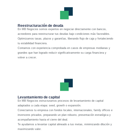
Reestructuración de deuda
En MB Negocios somos expertos en negociar directamente con bancos,
acreedores para reestructurar tus deudas bajo condiciones más favorables.
Optimizamos tasas, plazos y garantías, liberando flujo de caja y fortaleciendo
tu estabilidad financiera.
Contamos con experiencia comprobada en casos de empresas medianas y
grandes que han logrado reducir significativamente su carga financiera y
volver a crecer.
Levantamiento de capital
En MB Negocios estructuramos procesos de levantamiento de capital
adaptados a cada etapa: seed, growth o expansión.
Conectamos tu empresa con fondos locales, internacionales, family offices e
inversores privados, preparando un plan robusto, presentación estratégica y
acompañamiento hasta el cierre del deal.
Te ayudamos a levantar capital alineado a tus metas, minimizando dilución y
maximizando valor.