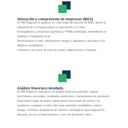
Valoración y compraventa de empresas (M&A)
En MB Negocios te guiamos en cada etapa del proceso de M&A: desde la
valoración de tu empresa hasta la negociación y el cierre.
Acompañamos a empresas familiares y PYMEs bolivianas, entendiendo su
realidad y complejidad local.
Maximizamos el valor, minimizamos riesgos y alineamos cada paso a tus
objetivos estratégicos.
Contamos con casos de éxito en ventas, adquisiciones y fusiones.
Análisis financiero detallado.
En MB Negocios realizamos un análisis financiero profundo, usando
benchmarks sectoriales, modelados predictivos y herramientas de simulación.
Detectamos fugas de dinero, optimizamos estructuras de costos y te
ayudamos a preparar un plan claro para aumentar rentabilidad y reducir
riesgos. Incluimos preparación de informes estratégicos para negociación
bancaria, acceso a financiamiento y toma de decisiones clave.