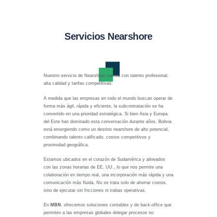
Servicios Nearshore
Nuestro servicio de Nearshore cuenta con talento profesional,
alta calidad y tarifas competitivas.
A medida que las empresas en todo el mundo buscan operar de
forma más ágil, rápida y eficiente, la subcontratación se ha
convertido en una prioridad estratégica. Si bien Asia y Europa
del Este han dominado esta conversación durante años, Bolivia
está emergiendo como un destino nearshore de alto potencial,
combinando talento calificado, costos competitivos y
proximidad geográfica.
Estamos ubicados en el corazón de Sudamérica y alineados
con las zonas horarias de EE. UU., lo que nos permite una
colaboración en tiempo real, una incorporación más rápida y una
comunicación más fluida. No se trata solo de ahorrar costos,
sino de ejecutar sin fricciones ni trabas operativas.
En
MBN
, ofrecemos soluciones contables y de back-office que
permiten a las empresas globales delegar procesos no