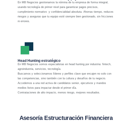
En MB Negocios gestionamos la nómina de tu empresa de forma integral,
usando tecnología de primer nivel para garantizar pagos precisos,
cumplimiento normativo y confidencialidad absoluta. Ahorras tiempo, reduces
riesgos y aseguras que tu equipo esté siempre bien gestionado, sin fricciones
ni errores.
Head Hunting estratégico
En MB Negocios somos especialistas en head hunting por industria: fintech,
agroindustria, servicios, tecnología.
Buscamos y seleccionamos líderes y perfiles clave que encajen no solo con
las competencias, sino también con la cultura y desafíos de tu negocio.
Accedemos a una red activa de candidatos senior, ejecutivos y mandos
medios listos para impactar desde el primer día.
Contrataciones de alto impacto, menos riesgo, mejores resultados.
Asesoría Estructuración Financiera