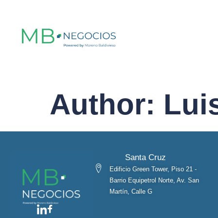
Author:
Lui
Santa Cruz
Edificio Green Tower, Piso 21 -
Barrio Equipetrol Norte, Av. San
Martín, Calle G