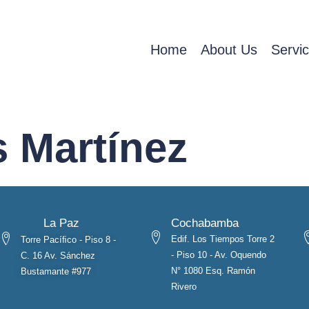
Home
About Us
Servi
s Martínez
La Paz
Cochabamba
Edif. Los Tiempos Torre 2
Torre Pacíﬁco - Piso 8 -
- Piso 10 - Av. Oquendo
C. 16 Av. Sánchez
N° 1080 Esq. Ramón
Bustamante #977
Rivero