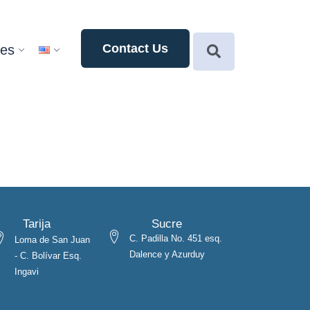
Contact Us
ces
Tarija
Sucre
C. Padilla No. 451 esq.
Loma de San Juan
Dalence y Azurduy
- C. Bolívar Esq.
Ingavi